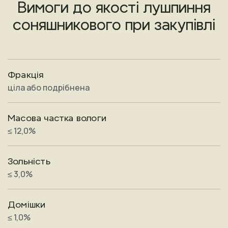
Вимоги до якості лушпиння
соняшникового при закупівлі
Фракція
ціла або подрібнена
Масова частка вологи
≤ 12,0%
Зольність
≤ 3,0%
Домішки
≤ 1,0%