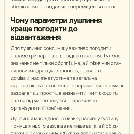
зберігання або подальше переміщення партії.
Чому параметри лушпиння
краще погодити до
відвантаження
Для лушпиння соняшнику важливо погодити
параметри партії ще до відвантаження. Тут має
значення не тільки обсяг і ціна, а й фізичний стан
сировини: фракція, вологість, зольність,
домішки, насипна густина та загальна
однорідність партії. Якщо ці параметри зрозумілі
заздалегідь, простіше визначити, чи підходить
партія під умови закупівлі, і правильно
організувати її приймання.
Лушпиння має відносно низьку насипну густину,
тому для нього важлива не лише вага, а й об’єм
партії. Показник 180–220 кг/м³ допомагає краще