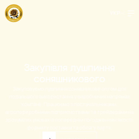
УКР
Закупівля лушпиння
соняшникового
Закуповуємо лушпиння соняшникове оптом для
подальшого використання у виробничих напрямах
компанії. Працюємо з постачальниками,
агропереробними підприємствами та трейдерами на
зрозумілих умовах із попереднім погодженням якості,
формату поставки та обсягу партії.