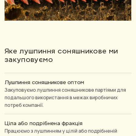
Яке лушпиння соняшникове ми
закуповуємо
Лушпиння соняшникове оптом
Закуповуємо лушпиння соняшникове партіями для
подальшого використання в межах виробничих
потреб компанії.
Ціла або подрібнена фракція
Працюємо з лушпинням у цілій або подрібненій