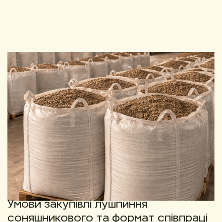
Умови закупівлі лушпиння
соняшникового та формат співпраці