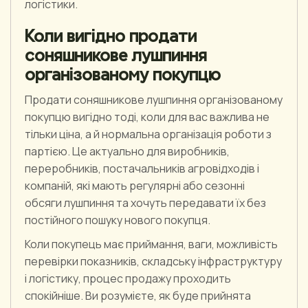
логістики.
Коли вигідно продати
соняшникове лушпиння
організованому покупцю
Продати соняшникове лушпиння організованому
покупцю вигідно тоді, коли для вас важлива не
тільки ціна, а й нормальна організація роботи з
партією. Це актуально для виробників,
переробників, постачальників агровідходів і
компаній, які мають регулярні або сезонні
обсяги лушпиння та хочуть передавати їх без
постійного пошуку нового покупця.
Коли покупець має приймання, ваги, можливість
перевірки показників, складську інфраструктуру
і логістику, процес продажу проходить
спокійніше. Ви розумієте, як буде прийнята