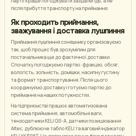
партії краще погоджувати заздалегідь, а не
після прибуття транспорту на приймання.
Як проходить приймання,
зважування і доставка лушпиння
Приймання лушпиння соняшнику організовуємо
так, щоб процес був зрозумілим для
постачальника ще до фактичної доставки.
Спочатку погоджуємо партію: фракцію, обсяг,
вологість, зольність, домішки, насипну густину
та формат транспортування. Після цього
координуємо доставку і готуємо партію до
приймання на наших потужностях.
На підприємстві працює автоматизована
система приймання, автомобільні ваги,
тензодатчики KELI QS-A, датчики позиціювання
Altec, дублююче табло KELI та ваговий індикатор
KELI XK3118T. Це допомагає точно фіксувати вагу