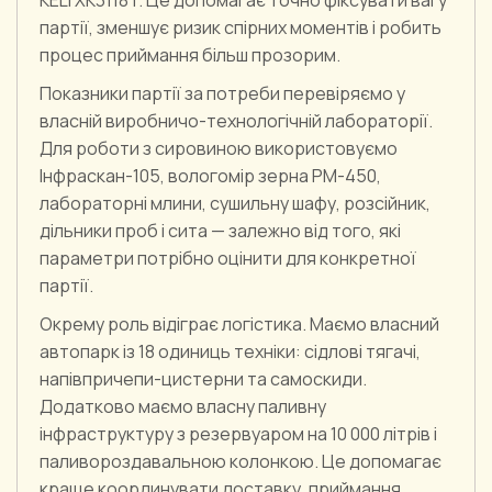
партії, зменшує ризик спірних моментів і робить
процес приймання більш прозорим.
Показники партії за потреби перевіряємо у
власній виробничо-технологічній лабораторії.
Для роботи з сировиною використовуємо
Інфраскан-105, вологомір зерна РМ-450,
лабораторні млини, сушильну шафу, розсійник,
дільники проб і сита — залежно від того, які
параметри потрібно оцінити для конкретної
партії.
Окрему роль відіграє логістика. Маємо власний
автопарк із 18 одиниць техніки: сідлові тягачі,
напівпричепи-цистерни та самоскиди.
Додатково маємо власну паливну
інфраструктуру з резервуаром на 10 000 літрів і
паливороздавальною колонкою. Це допомагає
краще координувати доставку, приймання,