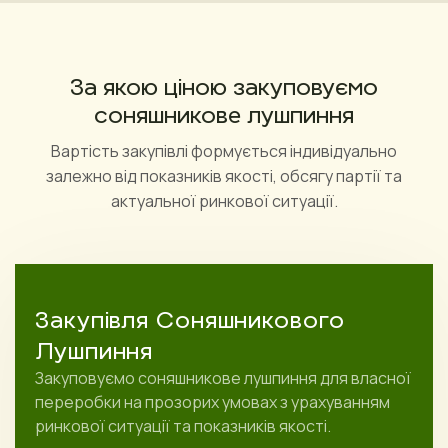
За якою ціною закуповуємо
соняшникове лушпиння
Вартість закупівлі формується індивідуально
залежно від показників якості, обсягу партії та
актуальної ринкової ситуації.
Закупівля Соняшникового
Лушпиння
Закуповуємо соняшникове лушпиння для власної
переробки на прозорих умовах з урахуванням
ринкової ситуації та показників якості.