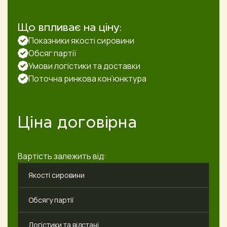
Що впливає на ціну:
Показники якості сировини
Обсяг партії
Умови логістики та доставки
Поточна ринкова кон’юнктура
Ціна договірна
Вартість залежить від:
Якості сировини
Обсягу партії
Логістики та відстані