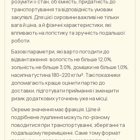
розуміти її стан, об’ємність, придатність до
транспортування та відповідність умовам
закупівлі. Для цієї сировини важливі не тільки
вага й ціна, а й фізичні характеристики, які
впливають на логістику та зручність подальшої
роботи.
Базові параметри, які варто погодити до
відвантаження: вологість не більше 12,0%,
зольність не більше 3,0%, домішки не більше 1,0%,
насипна густина 180–220 кг/м³. Такі показники
допомагають краще оцінити партію до
доставки, підготувати приймання і зменшити
ризик додаткових уточнень уже на місці.
Окреме значення має фракція. Ціле й
подрібнене лушпиння можуть по-різному
поводитися при транспортуванні, зберіганні та
подальшому переміщенні. Саме тому формат