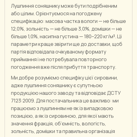
Лушпиння соняшнику може бути подрібненим
або цілим. Орієнтуємося на погоджену
специфікацію: масова частка вологи — не більше
12,0%, зольність — не більше 3,0%, домішки — не
більше 1,0%, насипна густина — 180–220 кг/м³. Ці
параметри краще звірити ще до доставки, щоб
партія відповідала очікуваному формату
приймання і не потребувала повторного
погодження вже після прибуття транспорту.
Ми добре розуміємо специфіку цієї сировини,
адже лушпиння соняшнику є супутньою
продукцією нашого заводу та відповідає ДСТУ
7123:2009. Для постачальника це важливо: ми
працюємо з лушпинням не як із випадковою
позицією, а як із сировиною, для якої мають
значення фракція, об’ємність, вологість,
зольність, домішки та правильна організація