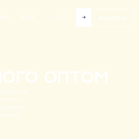
РКА
БЛОГ
УКР
ЗВ’ЯЗАТИСЬ
ЗВ’ЯЗАТИСЬ
ного оптом
виробництві
никами та
фасування,
оговором.