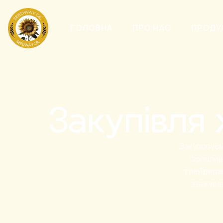
ГОЛОВНА
ПРО НАС
ПРОДУ
Закупівля
Закуповуєм
біопалив
трейдерам
зважуван