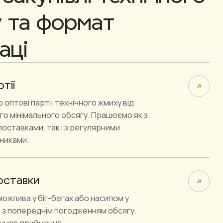
 та формат
аці
тії
оптові партії технічного жмиху від
о мінімального обсягу. Працюємо як з
оставками, так і з регулярними
никами.
оставки
ожлива у біг-бегах або насипом у
 з попереднім погодженням обсягу,
 умов приймання.