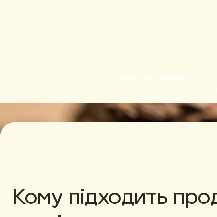
Вигідні Умови
Ринкова ціна без прихованих умо
Кому підходить про