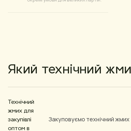
Який технічний жм
Технічний
жмих для
Закуповуємо технічний жмих 
закупівлі
оптом в